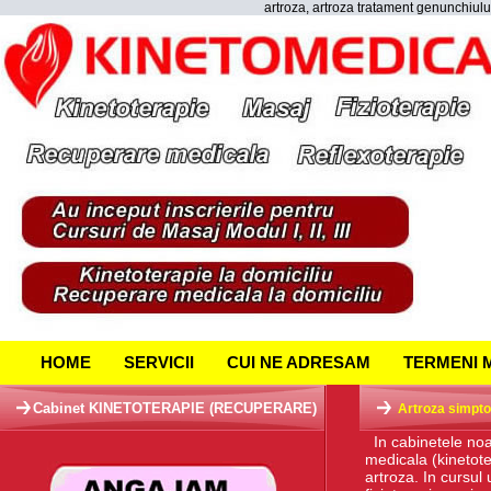
artroza, artroza tratament genunchiulu
HOME
SERVICII
CUI NE ADRESAM
TERMENI 
Cabinet KINETOTERAPIE (RECUPERARE)
Artroza simpto
In cabinetele no
medicala (kinetote
artroza. In cursul