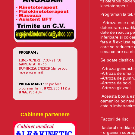
fizioterapie paci
kinetoterapeut.
Programari la tel
Artroza este o afe
deteriorarea carti
date de reactia pe
inferioare si coloa
fara a fi exclusa a
care se reducere c
ceea ce are ca efe
Se poate clasifica 
-Artroza genunchiu
-Artroza de umar.
-Artroza de pumn.
-Artroza de sold.
-Artroza gleznei.
Aceasta boala est
oamenilor bolnavi
este o imbatranire a
Cabinete partenere
Factorii de risc:
-factorul ereditar
- organism suprap