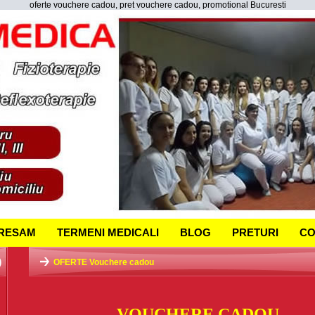
oferte vouchere cadou, pret vouchere cadou, promotional Bucuresti
DRESAM
TERMENI MEDICALI
BLOG
PRETURI
CO
)
OFERTE Vouchere cadou
VOUCHERE CADOU