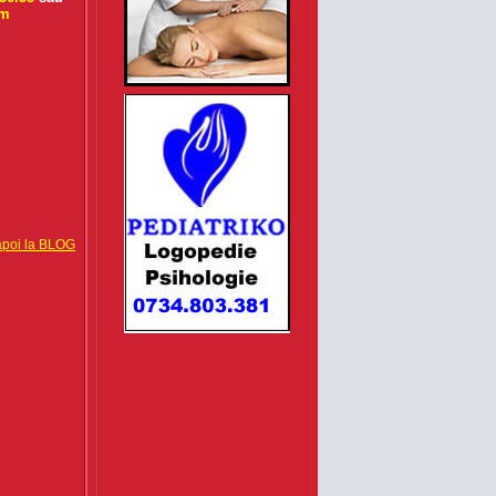
om
apoi la BLOG