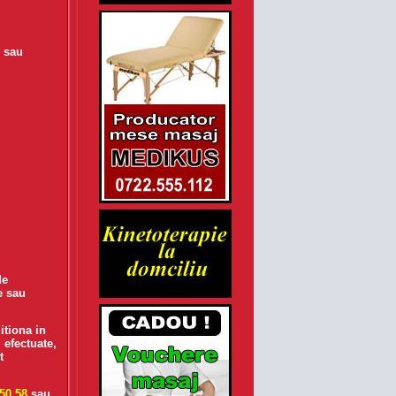
 sau
de
e sau
itiona in
 efectuate,
t
50.58
sau