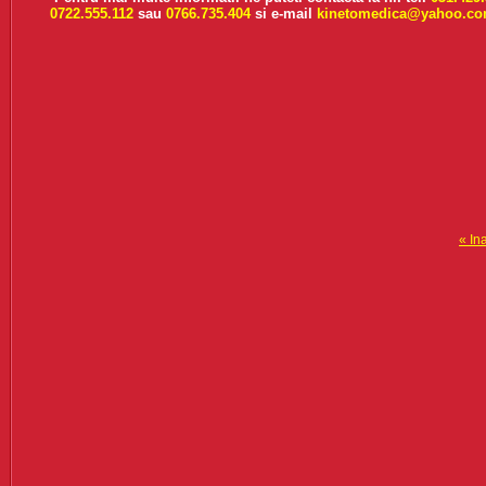
0722.555.112
sau
0766.735.404
si e-mail
kinetomedica@yahoo.c
« In