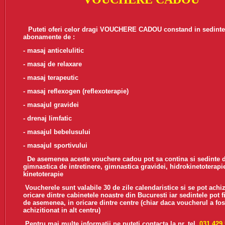
Puteti oferi celor dragi VOUCHERE CADOU constand in sedinte
abonamente de :
- masaj anticelulitic
- masaj de relaxare
- masaj terapeutic
- masaj reflexogen (reflexoterapie)
- masajul gravidei
- drenaj limfatic
- masajul bebelusului
- masajul sportivului
De asemenea aceste vouchere cadou pot sa contina si sedinte 
gimnastica de intretinere, gimnastica gravidei, hidrokinetoterapi
kinetoterapie
Voucherele sunt valabile 30 de zile calendaristice si se pot achiz
oricare dintre cabinetele noastre din Bucuresti iar sedintele pot fi
de asemenea, in oricare dintre centre (chiar daca voucherul a fos
achizitionat in alt centru)
Pentru mai multe informatii ne puteti contacta la nr. tel.
031.429.